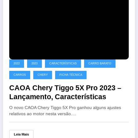
2022
2023
CARACTERÍSTICAS
CARRO BARATO
CARROS
CHERY
FICHA TÉCNICA
CAOA Chery Tiggo 5X Pro 2023 –
Lançamento, Características
O novo CAOA Chery Tiggo 5X Pro ganhou alguns ajustes
relativos ao motor nesta versão.…
Leia Mais