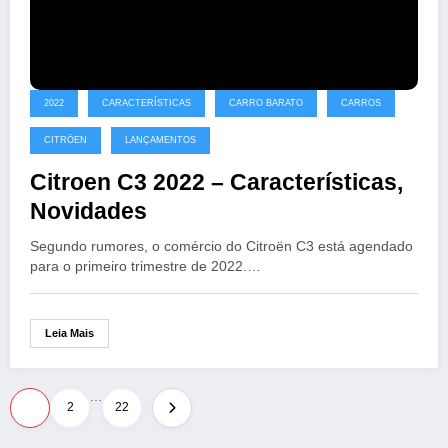
2022
CARACTERÍSTICAS
CARRO BARATO
CARROS
CITRÖEN
LANÇAMENTOS
Citroen C3 2022 – Características,
Novidades
Segundo rumores, o comércio do Citroën C3 está agendado
para o primeiro trimestre de 2022.…
Leia Mais
…
Paginação
1
2
22
de