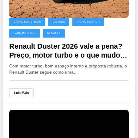
CARACTERÍSTICAS
CARROS
FICHA TÉCNICA
LANÇAMENTOS
RENAULT
Renault Duster 2026 vale a pena?
Preço, motor turbo e o que mudou
no SUV
Com motor turbo, bom espaço interno e proposta robusta, o
Renault Duster segue como uma…
Leia Mais