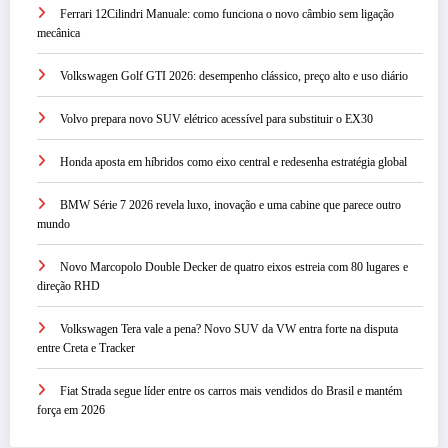
Ferrari 12Cilindri Manuale: como funciona o novo câmbio sem ligação
mecânica
Volkswagen Golf GTI 2026: desempenho clássico, preço alto e uso diário
Volvo prepara novo SUV elétrico acessível para substituir o EX30
Honda aposta em híbridos como eixo central e redesenha estratégia global
BMW Série 7 2026 revela luxo, inovação e uma cabine que parece outro
mundo
Novo Marcopolo Double Decker de quatro eixos estreia com 80 lugares e
direção RHD
Volkswagen Tera vale a pena? Novo SUV da VW entra forte na disputa
entre Creta e Tracker
Fiat Strada segue líder entre os carros mais vendidos do Brasil e mantém
força em 2026