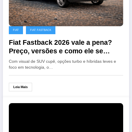
FIAT
FIAT FASTBACK
Fiat Fastback 2026 vale a pena?
Preço, versões e como ele se
posiciona diante do Nivus hoje
Com visual de SUV cupê, opções turbo e híbridas leves e
foco em tecnologia, o…
Leia Mais