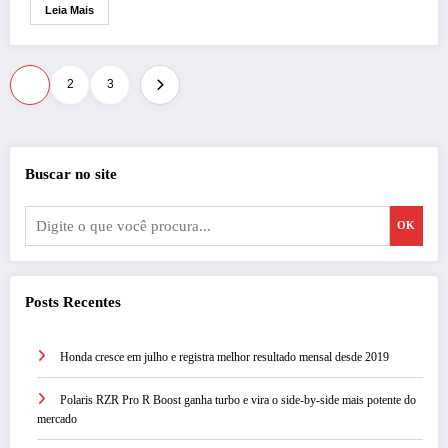
Leia Mais
Paginação
1
2
3
de
posts
Buscar no site
OK
Posts Recentes
Honda cresce em julho e registra melhor resultado mensal desde 2019
Polaris RZR Pro R Boost ganha turbo e vira o side-by-side mais potente do
mercado