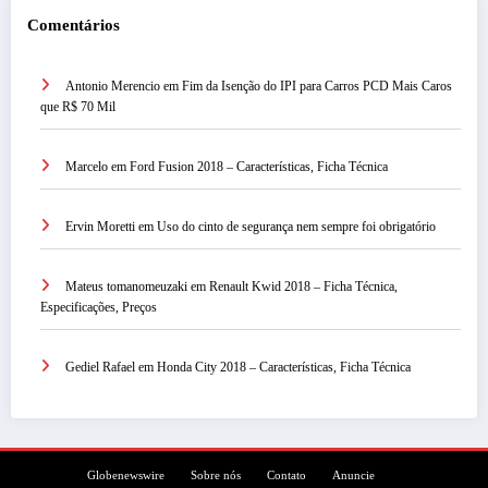
Comentários
Antonio Merencio
em
Fim da Isenção do IPI para Carros PCD Mais Caros
que R$ 70 Mil
Marcelo
em
Ford Fusion 2018 – Características, Ficha Técnica
Ervin Moretti
em
Uso do cinto de segurança nem sempre foi obrigatório
Mateus tomanomeuzaki
em
Renault Kwid 2018 – Ficha Técnica,
Especificações, Preços
Gediel Rafael
em
Honda City 2018 – Características, Ficha Técnica
Globenewswire
Sobre nós
Contato
Anuncie