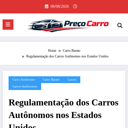
Pular
08/08/2026
para
o
conteúdo
Home
Carro Barato
Regulamentação dos Carros Autônomos nos Estados Unidos
Carro Autônomo
Carro Barato
Carros
Carros Autônomos
Regulamentação dos Carros
Autônomos nos Estados
Unidos